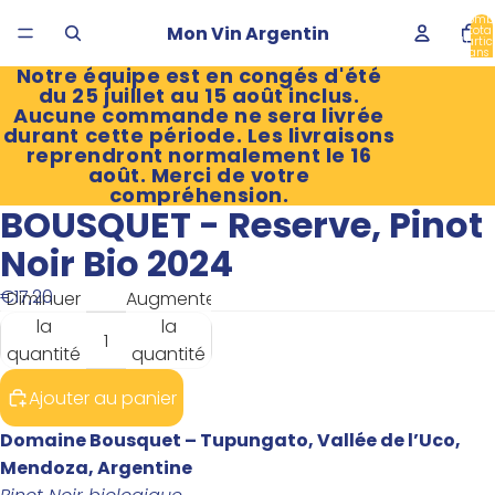
Nomb
Mon Vin Argentin
total
d’artic
dans 
panier
Notre équipe est en congés d'été
du 25 juillet au 15 août inclus.
Aucune commande ne sera livrée
durant cette période. Les livraisons
reprendront normalement le 16
août. Merci de votre
compréhension.
BOUSQUET - Reserve, Pinot
Ouvrir
l’image
Noir Bio 2024
en
€17,20
Diminuer
Augmenter
plein
la
la
écran
quantité
quantité
Ajouter au panier
Domaine Bousquet
– Tupungato, Vallée de l’Uco,
Mendoza, Argentine